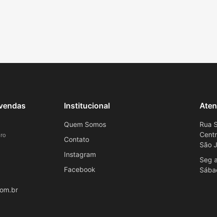
evendas
Institucional
Aten
Quem Somos
Rua S
Cent
ro
Contato
São J
Instagram
Seg a
Facebook
Sába
om.br