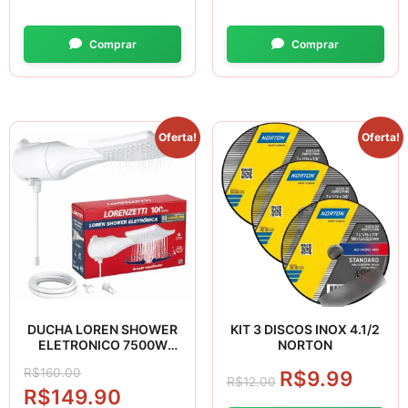
Oferta!
Oferta!
DUCHA LOREN SHOWER
KIT 3 DISCOS INOX 4.1/2
ELETRONICO 7500W
NORTON
LORENZETTI
R$
160.00
R$
9.99
R$
12.00
R$
149.90