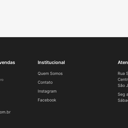
evendas
Institucional
Aten
Quem Somos
Rua S
Cent
ro
Contato
São J
Instagram
Seg a
Facebook
Sába
om.br