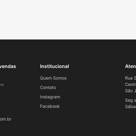
evendas
Institucional
Aten
Quem Somos
Rua S
Cent
ro
Contato
São J
Instagram
Seg a
Facebook
Sába
om.br