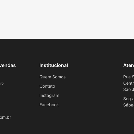
evendas
Institucional
Aten
Quem Somos
Rua S
Cent
ro
Contato
São J
Instagram
Seg a
Facebook
Sába
om.br