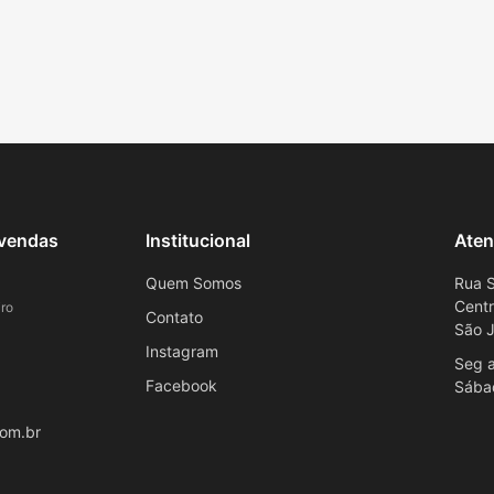
evendas
Institucional
Aten
Quem Somos
Rua S
Cent
ro
Contato
São J
Instagram
Seg a
Facebook
Sába
om.br