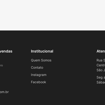
evendas
Institucional
Aten
Quem Somos
Rua S
Cent
ro
Contato
São J
Instagram
Seg a
Facebook
Sába
om.br