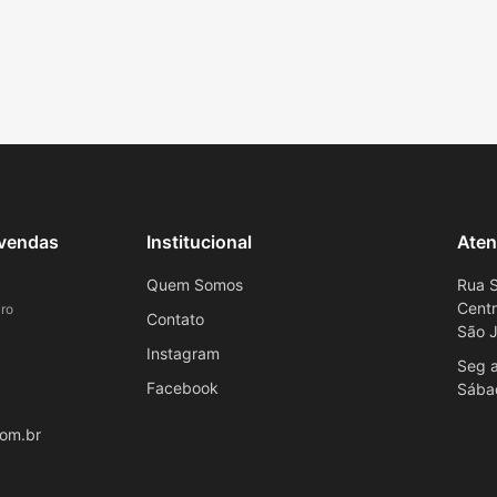
evendas
Institucional
Aten
Quem Somos
Rua S
Cent
ro
Contato
São J
Instagram
Seg a
Facebook
Sába
om.br