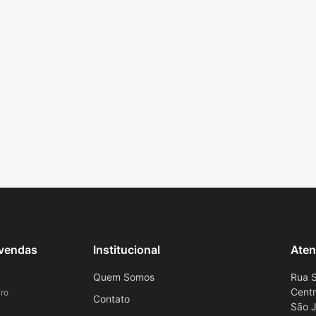
evendas
Institucional
Aten
Quem Somos
Rua S
Cent
ro
Contato
São J