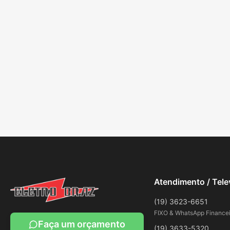
Atendimento / Tel
(19) 3623-6651
FIXO & WhatsApp Financei
Faça um orçamento
(19) 3633-5320