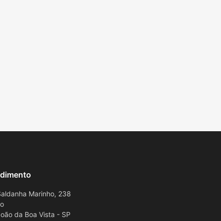
dimento
aldanha Marinho, 238
ro
oão da Boa Vista - SP