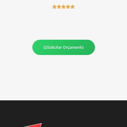





Solicitar Orçamento