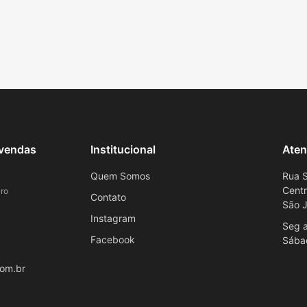
evendas
Institucional
Aten
Quem Somos
Rua S
Cent
ro
Contato
São J
Instagram
Seg a
Facebook
Sába
om.br