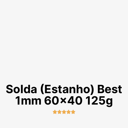
Solda (Estanho) Best
1mm 60×40 125g




